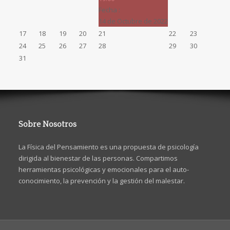
Fecha :
14 de Octubre de 2022
17
18
19
20
21
22
23
24
25
26
27
28
29
30
31
Sobre Nosotros
La Física del Pensamiento es una propuesta de psicología
dirigida al bienestar de las personas. Compartimos
herramientas psicológicas y emocionales para el auto-
conocimiento, la prevención y la gestión del malestar.