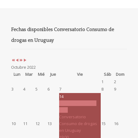
Año
Mes
Próximo
Próximo
anterior
anterior
año
mes
Fechas disponibles Conversatorio Consumo de
drogas en Uruguay
Octubre 2022
Lun
Mar
Mié
Jue
Vie
Sáb
Dom
1
2
3
4
5
6
7
8
9
14
Conversatorio PAUL
RUIZ
Conversatorio
10
11
12
13
Consumo de drogas
15
16
en Uruguay
19:00