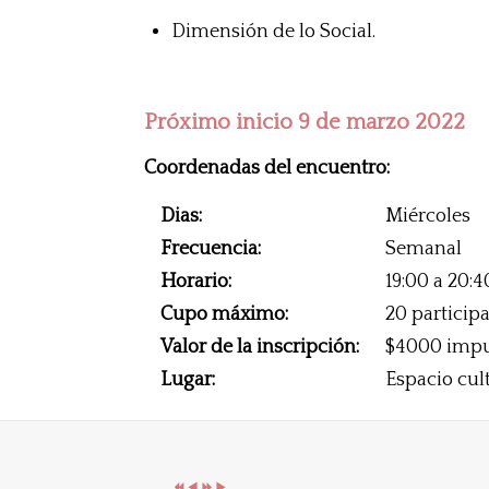
Dimensión de lo Social.
Próximo inicio 9 de marzo 2022
Coordenadas del encuentro:
Dias:
Miércoles
Frecuencia:
Semanal
Horario:
19:00 a 20:4
Cupo máximo:
20 particip
Valor de la inscripción:
$4000 impu
Lugar:
Espacio cul
Año
Mes
Próximo
Próximo
anterior
anterior
año
mes