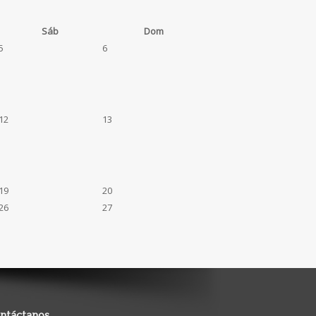
Sáb
Dom
5
6
12
13
19
20
26
27
ntáctanos