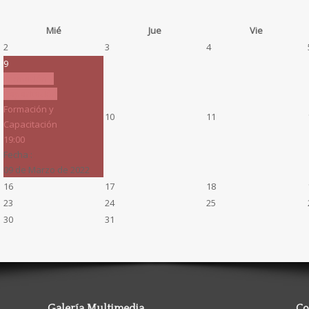
Mié
Jue
Vie
2
3
4
9
Formación y
Capacitación
Formación y
10
11
Capacitación
19:00
Fecha :
09 de Marzo de 2022
16
17
18
23
24
25
30
31
Galería Multimedia
Co