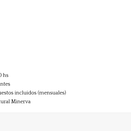
0 hs
antes
estos incluidos (mensuales)
tural Minerva